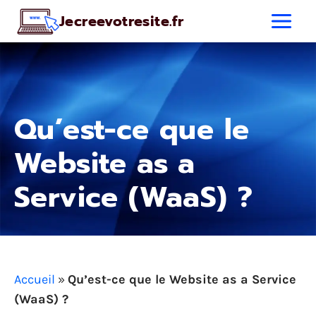
Aller
Jecreevotresite.fr
au
contenu
Qu’est-ce que le
Website as a
Service (WaaS) ?
Accueil
»
Qu’est-ce que le Website as a Service
(WaaS) ?