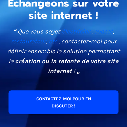
Échangeons sur votre
site internet. Une vraie relation de
site internet !
confiance, rare et précieuse !
“
Que vous soyez
électricien
,
avocat
,
restaurateur
,
etc.
, contactez-moi pour
définir ensemble la solution permettant
la
création ou la refonte de votre site
internet
!
„
CONTACTEZ-MOI POUR EN
DISCUTER !