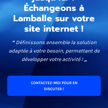
Échangeons à
fermés et à 100 % pour toute création de
site internet. Une vraie relation de
Lamballe sur votre
confiance, rare et précieuse !
site internet !
“
Définissons ensemble la solution
adaptée à votre besoin, permettant de
développer votre activité !
„
CONTACTEZ-MOI POUR EN
DISCUTER !