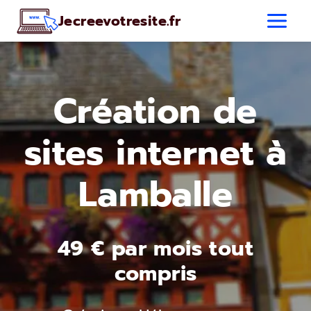
Aller
Jecreevotresite.fr
au
contenu
Création de
sites internet à
Lamballe
49 € par mois tout
compris