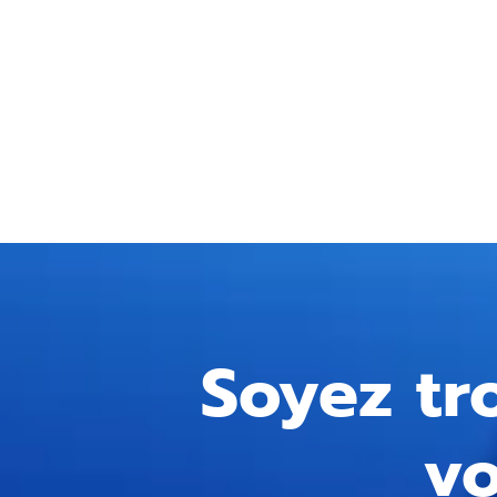
Soyez tr
vo