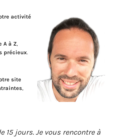
tre activité
e A à Z
,
s précieux
.
tre site
traintes
,
 15 jours. Je vous rencontre à