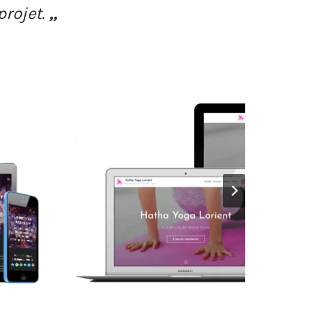
projet
.
„