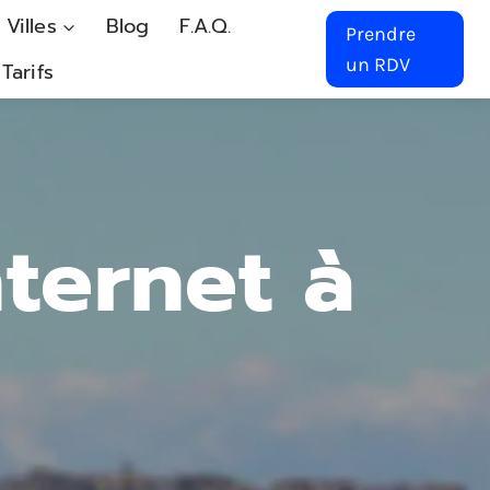
 Villes
Blog
F.A.Q.
Prendre
un RDV
Tarifs
nternet à