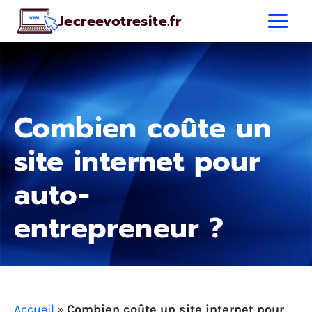
Aller
Jecreevotresite.fr
au
contenu
Combien coûte un
site internet pour
auto-
entrepreneur ?
Accueil
»
Combien coûte un site internet pour