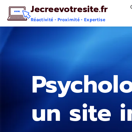
Aller
Jecreevotresite.fr
au
Réactivité - Proximité - Expertise
contenu
Psycholo
un site 