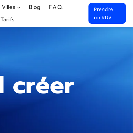
 Villes
Blog
F.A.Q.
Prendre
un RDV
Tarifs
l créer