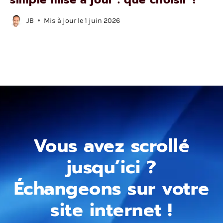
JB
Mis à jour le
1 juin 2026
Vous avez scrollé
jusqu’ici ?
Échangeons sur votre
site internet !