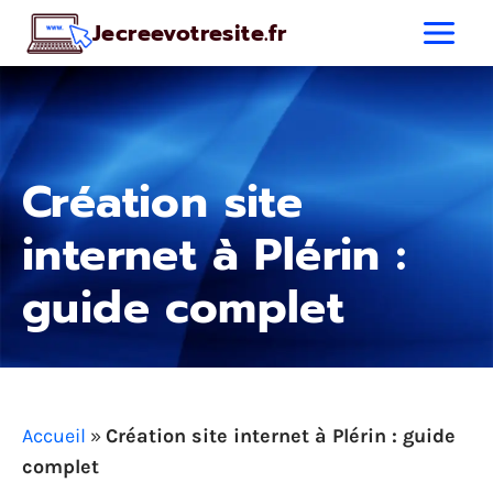
Aller
Jecreevotresite.fr
au
contenu
Création site
internet à Plérin :
guide complet
Accueil
»
Création site internet à Plérin : guide
complet