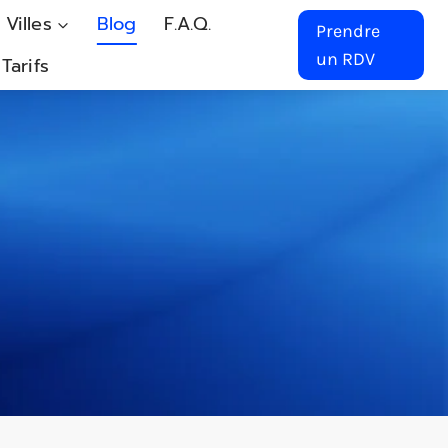
 Villes
Blog
F.A.Q.
Prendre
un RDV
Tarifs