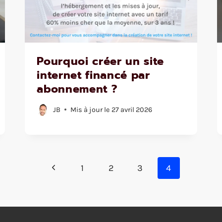
Pourquoi créer un site
internet financé par
abonnement ?
JB
Mis à jour le
27 avril 2026
Page
1
2
3
4
précédente